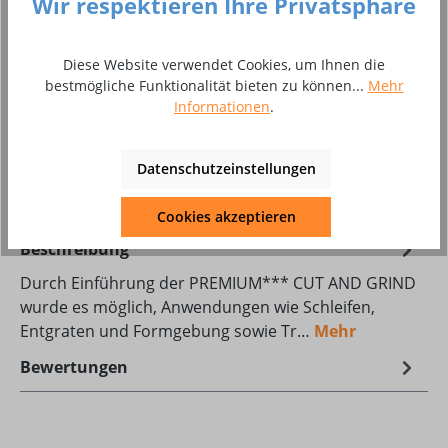
Produkt Anzahl: Gib den gewünschten Wer
Wir respektieren Ihre Privatsphäre
In den Warenkorb
Zum Merkzettel hinzufügen
Diese Website verwendet Cookies, um Ihnen die
bestmögliche Funktionalität bieten zu können...
Mehr
Produktnummer:
10026712-S
Informationen
.
Produktdatenblatt Download
Datenschutzeinstellungen
vpi_34042756_D.pdf
Cookies akzeptieren
Beschreibung
Durch Einführung der PREMIUM*** CUT AND GRIND
wurde es möglich, Anwendungen wie Schleifen,
Entgraten und Formgebung sowie Tr…
Mehr
Bewertungen