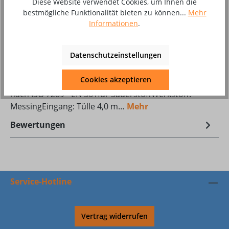
Diese Website verwendet Cookies, um Ihnen die
Zum Merkzettel hinzufügen
bestmögliche Funktionalität bieten zu können...
Mehr
Produktnummer:
10025925
Informationen
.
Datenschutzeinstellungen
Beschreibung
Cookies akzeptieren
WITT-Schlauchkupplungskörper SK 100-1 / SK 100-2,
nach ISO 7289 - EN 561für SauerstoffWerkstoff:
MessingEingang: Tülle 4,0 m…
Mehr
Bewertungen
Service-Hotline
Vertrag widerrufen