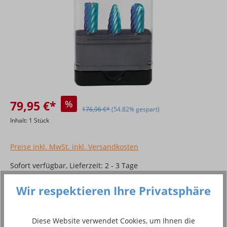
79,95 €*
%
176,96 €*
(54.82% gespart)
Inhalt:
1 Stück
Preise inkl. MwSt. inkl. Versandkosten
Sofort verfügbar, Lieferzeit: 2 - 3 Tage
Produkt Anzahl: Gib den gewünschten Wer
Wir respektieren Ihre Privatsphäre
In den Warenkorb
Diese Website verwendet Cookies, um Ihnen die
Zum Merkzettel hinzufügen