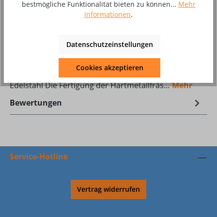
bestmögliche Funktionalität bieten zu können...
Mehr
Produktnummer:
8002666
Informationen
.
Datenschutzeinstellungen
Beschreibung
PREMIUM*** Hartmetallfräser HPC (High
Cookies akzeptieren
Performance Coating) Setfür Guss, Stahl und
Edelstahl Die Fertigung der Hartmetallfräs…
Mehr
Bewertungen
Service-Hotline
Vertrag widerrufen