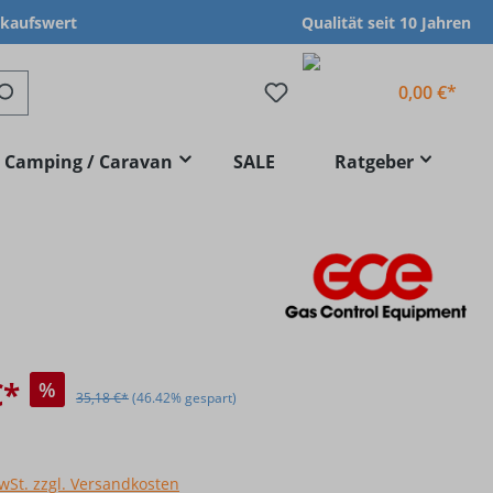
nkaufswert
Qualität seit 10 Jahren
0,00 €*
Camping / Caravan
SALE
Ratgeber
€*
%
35,18 €*
(46.42% gespart)
MwSt. zzgl. Versandkosten