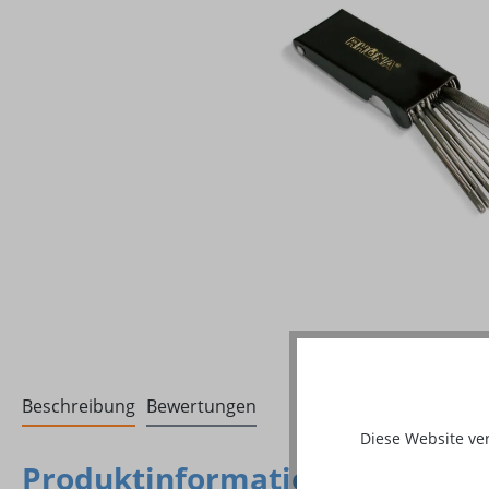
Beschreibung
Bewertungen
Diese Website ve
Produktinformationen "Sale - 