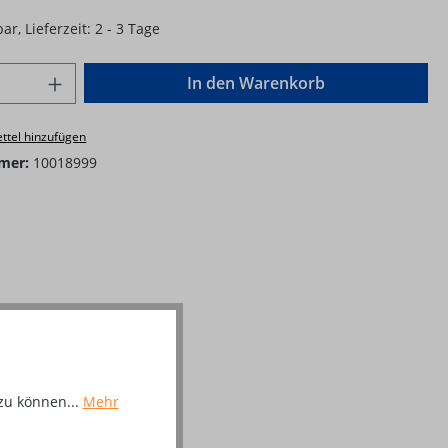
ar, Lieferzeit: 2 - 3 Tage
Anzahl: Gib den gewünschten Wert ein o
In den Warenkorb
ttel hinzufügen
mer:
10018999
zu können...
Mehr
1,6 mm"