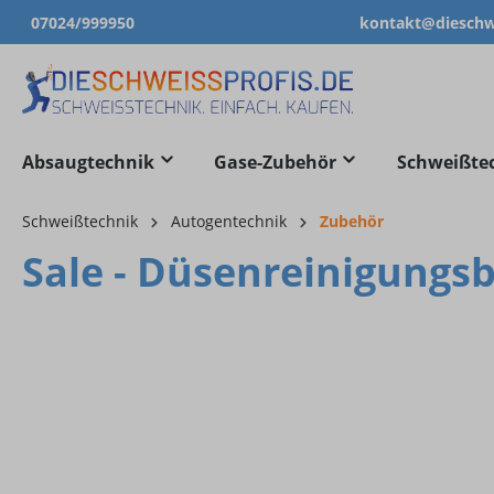
07024/999950
kontakt@dieschwe
springen
Zur Hauptnavigation springen
Absaugtechnik
Gase-Zubehör
Schweißte
Schweißtechnik
Autogentechnik
Zubehör
Sale - Düsenreinigungsb
Bildergalerie überspringen