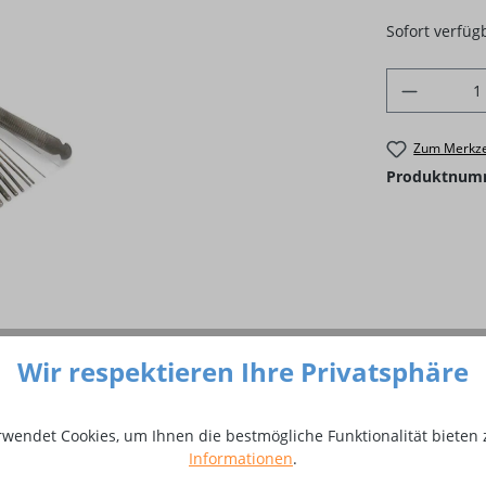
Sofort verfügb
Produkt 
Zum Merkze
Produktnum
Wir respektieren Ihre Privatsphäre
rwendet Cookies, um Ihnen die bestmögliche Funktionalität bieten 
Informationen
.
Düsenreinigungsbohrer Ø 0,5 - 