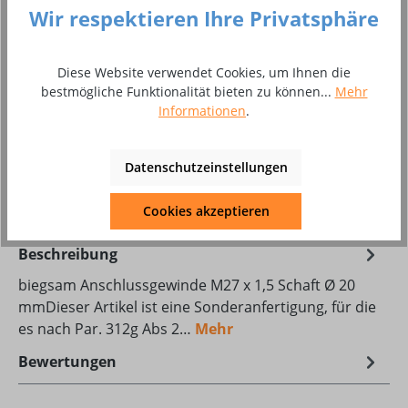
Wir respektieren Ihre Privatsphäre
Preise inkl. MwSt. zzgl. Versandkosten
Produkt Anzahl: Gib den gewünschten Wer
In den Warenkorb
Diese Website verwendet Cookies, um Ihnen die
bestmögliche Funktionalität bieten zu können...
Mehr
Stück
Informationen
.
Zum Merkzettel hinzufügen
Datenschutzeinstellungen
Produktnummer:
10032996
Cookies akzeptieren
Beschreibung
biegsam Anschlussgewinde M27 x 1,5 Schaft Ø 20
mmDieser Artikel ist eine Sonderanfertigung, für die
es nach Par. 312g Abs 2…
Mehr
Bewertungen