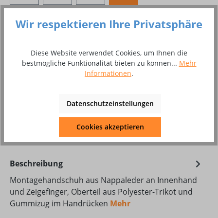
Produkt Anzahl: Gib den gewünschten Wer
Wir respektieren Ihre Privatsphäre
In den Warenkorb
Paar
Diese Website verwendet Cookies, um Ihnen die
bestmögliche Funktionalität bieten zu können...
Mehr
Zum Merkzettel hinzufügen
Informationen
.
Produktnummer:
8002192
Produktdatenblatt Download
Datenschutzeinstellungen
Cookies akzeptieren
DAT_KON_Rio_Comfort_40110C.pdf
Beschreibung
Montagehandschuh aus Nappaleder an Innenhand
und Zeigefinger, Oberteil aus Polyester-Trikot und
Gummizug im Handrücken
Mehr