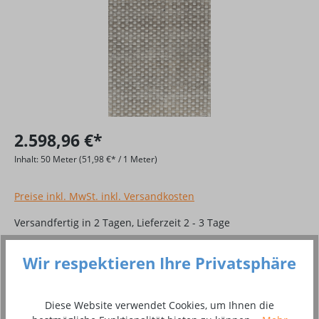
2.598,96 €*
Inhalt:
50 Meter
(51,98 €* / 1 Meter)
Preise inkl. MwSt. inkl. Versandkosten
Versandfertig in 2 Tagen, Lieferzeit 2 - 3 Tage
Produkt Anzahl: Gib den gewünschten Wer
Wir respektieren Ihre Privatsphäre
In den Warenkorb
Zum Merkzettel hinzufügen
Diese Website verwendet Cookies, um Ihnen die
Produktnummer:
8002753