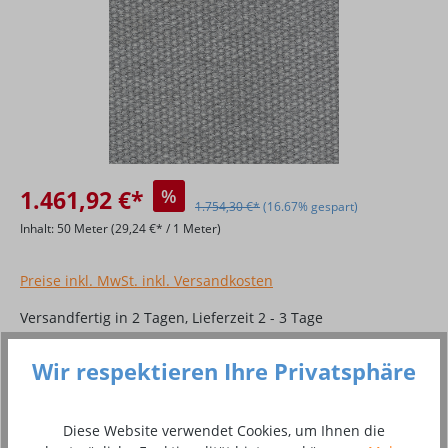
1.461,92 €*
%
1.754,30 €*
(16.67% gespart)
Inhalt:
50 Meter
(29,24 €* / 1 Meter)
Preise inkl. MwSt. inkl. Versandkosten
Versandfertig in 2 Tagen, Lieferzeit 2 - 3 Tage
Produkt Anzahl: Gib den gewünschten Wer
Wir respektieren Ihre Privatsphäre
In den Warenkorb
Zum Merkzettel hinzufügen
Diese Website verwendet Cookies, um Ihnen die