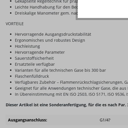
Gekapselte Regeltechnik für präzise Parameterstabilität
Leichte Handhabung für den Bediener durch ergonomisc
Dreiskalige Manometer gem. nach ISO 5171 mit kontrastrei
VORTEILE
Hervorragende Ausgangsdruckstabilität
Ergonomisches und robustes Design
Hochleistung
Hervorragende Parameter
Sauerstoffsicherheit
Ersatzteile verfügbar
Varianten für alle technischen Gase bis 300 bar
Flaschenfülldruck
Verfügbares Zubehör – Flammenrückschlagsicherungen, G
Geeignet für alle Anwendungen technischer Gase, die aus
In Übereinstimmung mit EN ISO 2503, ISO 5171, ISO 9536, 
Dieser Artikel ist eine Sonderanfertigung, für die es nach Pa
Ausgangsanschluss:
G1/4?