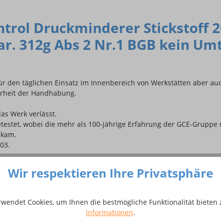
rol Druckminderer Stickstoff 200
 312g Abs 2 Nr.1 BGB kein Umt
für den täglichen Einsatz im Innenbereich von Werkstätten aber au
erheit der Handhabung.
das Werk verlässt.
etestet, wobei die mehr als 100-jährige Erfahrung der GCE-Gruppe 
 kam.
03.
Wir respektieren Ihre Privatsphäre
nwendungen
rwendet Cookies, um Ihnen die bestmögliche Funktionalität bieten 
eckel zum Schutz vor Beschädigungen und Verunreinigungen
Informationen
.
f Service, Ersatzteile und Austausch