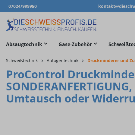
07024/999950
kontakt@dieschwe
springen
Zur Hauptnavigation springen
Absaugtechnik
Gase-Zubehör
Schweißte
Schweißtechnik
Autogentechnik
Druckminderer und Z
ProControl Druckmindere
SONDERANFERTIGUNG, na
Umtausch oder Widerru
Bildergalerie überspringen