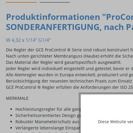
Produktinformationen "ProCont
SONDERANFERTIGUNG, nach Par.
W 4,32 x 1/14" G1/4“
Die Regler der GCE ProControl ® Serie sind robust konstruiert 
Nach unten gerichteter Membranguss (Haube) erhöht die Sich
Das Material der Regler wird gasartspezifisch ausgewählt.
Jeder Regler wird individuell eingestellt und getestet, bevor er 
Alle Atemregler wurden in Europa entwickelt, produziert und g
Berücksichtigung der neuesten technischen Praxis zum Einsatz
GCE ProControl ® Regler erfüllen die Anforderungen der ISO 25
MERKMALE
Hochleistungsregler für alle gängigen technischen Gasa
Sicherheitsorientiertes Design gemäß ISO 2503
Diese Website ve
Robuster Manometerschutz aus Gummi mit rückseitigem D
Verlängerte lebenslange Einsparung von Kosten in Bezug au