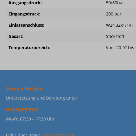
Ausgangsdruck:
50/80bar
Eingangsdruck:
200 bar
Einlassanschluss:
W24,32x1/14?
Gasart:
Stickstoff
Temperaturbereich:
Von -20 °C bis 
Service-Hotline
Unterstützung und Beratung unter:
07024/999950
Mo-Fr, 07:30 - 17:30 Uhr
Oder über unser
Kontaktformular
.