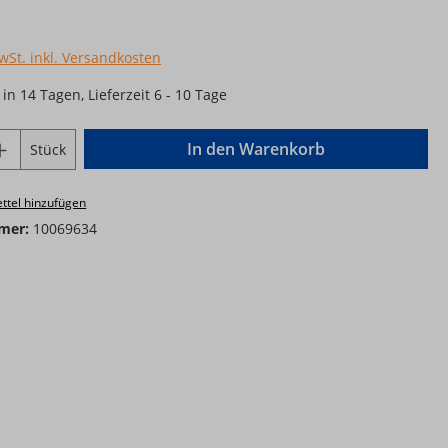
MwSt. inkl. Versandkosten
in 14 Tagen, Lieferzeit 6 - 10 Tage
Anzahl: Gib den gewünschten Wert ein o
In den Warenkorb
Stück
ttel hinzufügen
mer:
10069634