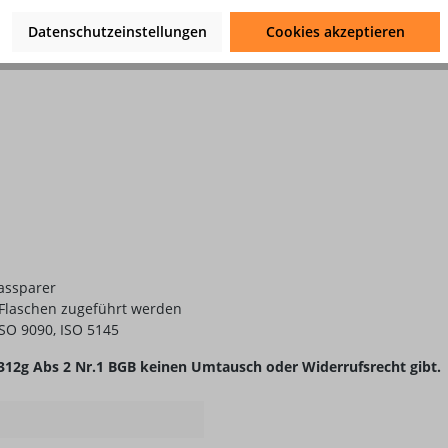
he Anordnung
Datenschutzeinstellungen
Cookies akzeptieren
chem Zeiger für bessere Gasdruckklarheit
assparer
 Flaschen zugeführt werden
ISO 9090, ISO 5145
r. 312g Abs 2 Nr.1 BGB keinen Umtausch oder Widerrufsrecht gibt.