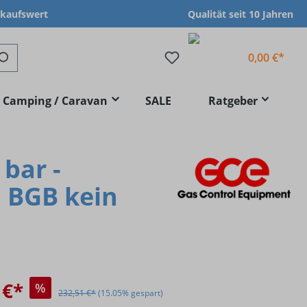
nkaufswert
Qualität seit 10 Jahren
0,00 €*
Camping / Caravan
SALE
Ratgeber
bar -
 BGB kein
 €*
%
232,51 €*
(15.05% gespart)