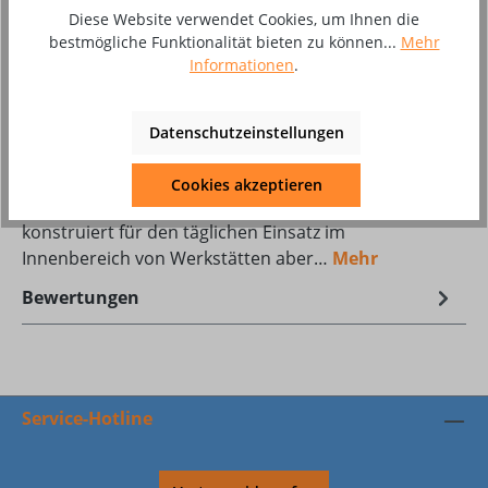
Diese Website verwendet Cookies, um Ihnen die
bestmögliche Funktionalität bieten zu können...
Mehr
Zum Merkzettel hinzufügen
Informationen
.
Produktnummer:
10069627
Datenschutzeinstellungen
Beschreibung
Cookies akzeptieren
Die Regler der GCE ProControl ® Serie sind robust
konstruiert für den täglichen Einsatz im
Innenbereich von Werkstätten aber…
Mehr
Bewertungen
Service-Hotline