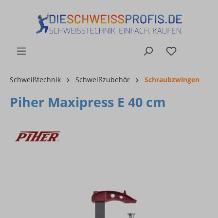
alt springen
Schweißtechnik
Schweißzubehör
Schraubzwingen
Piher Maxipress E 40 cm
Bildergalerie überspringen