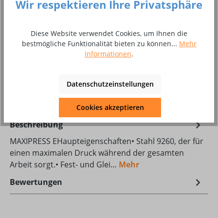
Wir respektieren Ihre Privatsphäre
Produkt Anzahl: Gib den gewünschten Wer
In den Warenkorb
Diese Website verwendet Cookies, um Ihnen die
bestmögliche Funktionalität bieten zu können...
Mehr
Stück
Informationen
.
Zum Merkzettel hinzufügen
Datenschutzeinstellungen
Produktnummer:
8002168
Cookies akzeptieren
Beschreibung
MAXIPRESS EHaupteigenschaften• Stahl 9260, der für
einen maximalen Druck während der gesamten
Arbeit sorgt.• Fest- und Glei…
Mehr
Bewertungen