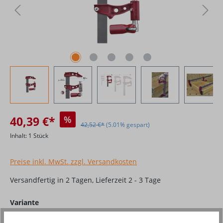
40,39 €*
%
42,52 €*
(5.01% gespart)
Inhalt:
1 Stück
Preise inkl. MwSt. zzgl. Versandkosten
Versandfertig in 2 Tagen, Lieferzeit 2 - 3 Tage
auswählen
Variante
20 cm
30 cm
40 cm
60 cm