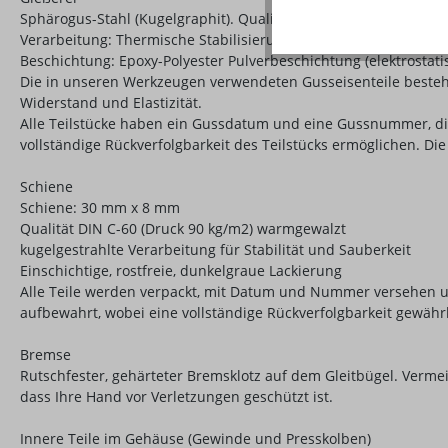
Sphärogus-Stahl (Kugelgraphit). Qualität EN-GJS-400-15 gemä
Verarbeitung: Thermische Stabilisierung, kugelgestrahlt, phosph
Beschichtung: Epoxy-Polyester Pulverbeschichtung (elektrostati
Die in unseren Werkzeugen verwendeten Gusseisenteile bestehen
Widerstand und Elastizität.
Alle Teilstücke haben ein Gussdatum und eine Gussnummer, die 
vollständige Rückverfolgbarkeit des Teilstücks ermöglichen. Die
Schiene
Schiene: 30 mm x 8 mm
Qualität DIN C-60 (Druck 90 kg/m2) warmgewalzt
kugelgestrahlte Verarbeitung für Stabilität und Sauberkeit
Einschichtige, rostfreie, dunkelgraue Lackierung
Alle Teile werden verpackt, mit Datum und Nummer versehen 
aufbewahrt, wobei eine vollständige Rückverfolgbarkeit gewährle
Bremse
Rutschfester, gehärteter Bremsklotz auf dem Gleitbügel. Vermei
dass Ihre Hand vor Verletzungen geschützt ist.
Innere Teile im Gehäuse (Gewinde und Presskolben)