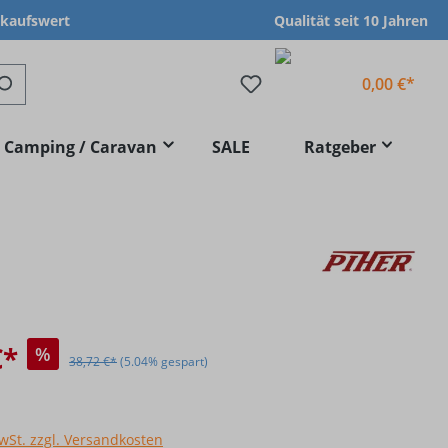
nkaufswert
Qualität seit 10 Jahren
0,00 €*
Camping / Caravan
SALE
Ratgeber
€*
%
38,72 €*
(5.04% gespart)
MwSt. zzgl. Versandkosten