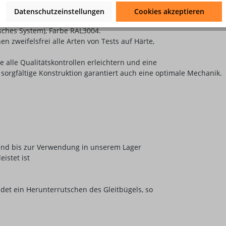
ß Norm UNE-EN 1563.
Datenschutzeinstellungen
Cookies akzeptieren
atiert.
sches System), Farbe RAL3004.
 zweifelsfrei alle Arten von Tests auf Härte,
alle Qualitätskontrollen erleichtern und eine
 sorgfältige Konstruktion garantiert auch eine optimale Mechanik.
und bis zur Verwendung in unserem Lager
istet ist
det ein Herunterrutschen des Gleitbügels, so