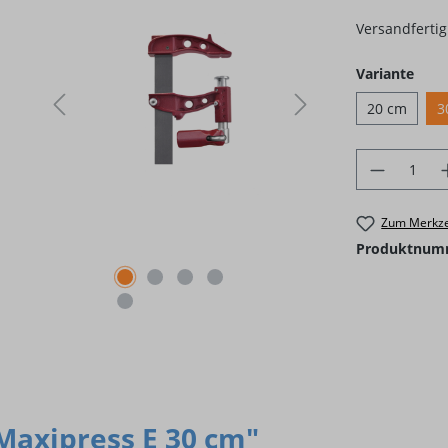
Versandfertig 
ausw
Variante
20 cm
3
Produkt 
Zum Merkze
Produktnum
Maxipress E 30 cm"