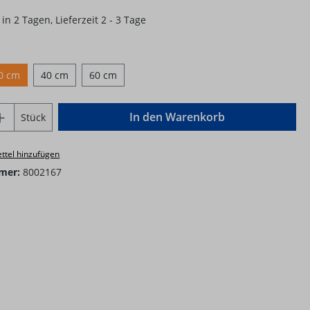
in 2 Tagen, Lieferzeit 2 - 3 Tage
ählen
0 cm
40 cm
60 cm
Anzahl: Gib den gewünschten Wert ein o
In den Warenkorb
Stück
ttel hinzufügen
mer:
8002167