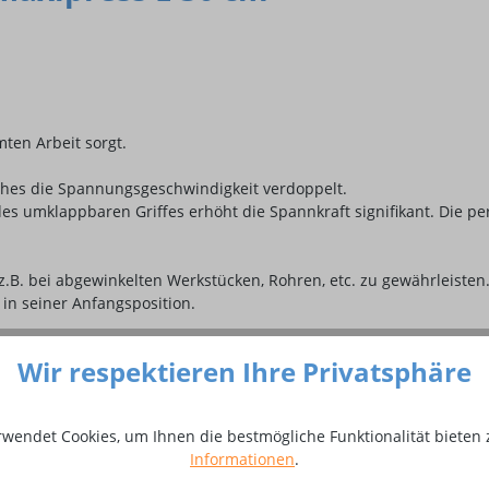
ten Arbeit sorgt.
lches die Spannungsgeschwindigkeit verdoppelt.
es umklappbaren Griffes erhöht die Spannkraft signifikant. Die pe
z.B. bei abgewinkelten Werkstücken, Rohren, etc. zu gewährleisten
 in seiner Anfangsposition.
Wir respektieren Ihre Privatsphäre
schen Union.
 und vollständige Kontrolle.
rwendet Cookies, um Ihnen die bestmögliche Funktionalität bieten 
Informationen
.