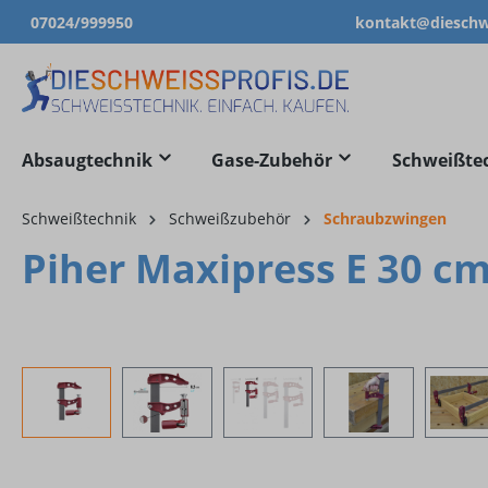
07024/999950
kontakt@dieschwe
springen
Zur Hauptnavigation springen
Absaugtechnik
Gase-Zubehör
Schweißte
Schweißtechnik
Schweißzubehör
Schraubzwingen
Piher Maxipress E 30 c
Bildergalerie überspringen