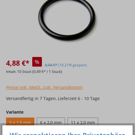
4,88 €*
%
6,04 €*
(19.21% gespart)
Inhalt:
10 Stück
(0,49 €* / 1 Stück)
Preise inkl. MwSt. zzgl. Versandkosten
Versandfertig in 7 Tagen, Lieferzeit 6 - 10 Tage
auswählen
Variante
5 x 1,5 mm
6 x 2,0 mm
11 x 2,0 mm
14 x 2,0 mm
16 x 2,0 mm
12 x 2,5 mm