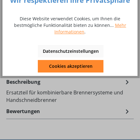
Wir respektieren Ihre Privatsphäre
Produkt Anzahl: Gib den gewünschten Wer
In den Warenkorb
Diese Website verwendet Cookies, um Ihnen die
bestmögliche Funktionalität bieten zu können...
Mehr
Informationen
.
Packung
Zum Merkzettel hinzufügen
Datenschutzeinstellungen
Produktnummer:
99998218
Cookies akzeptieren
Beschreibung
Ersatzteil für kombinierbare Brennersysteme und
Handschneidbrenner
Bewertungen