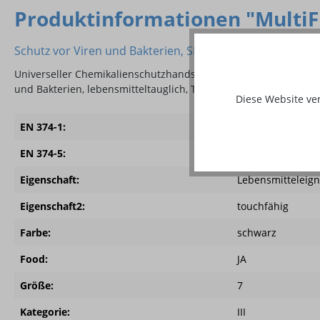
Produktinformationen "MultiF
Schutz vor Viren und Bakterien, SIMPLEX™Tech
Universeller Chemikalienschutzhandschuh Typ C aus Nylonfeins
und Bakterien, lebensmitteltauglich, Touchscreen fähig, waschb
Diese Website ve
EN 374-1:
Type C
EN 374-5:
VIRUS
Eigenschaft:
Lebensmitteleig
Eigenschaft2:
touchfähig
Farbe:
schwarz
Food:
JA
Größe:
7
Kategorie:
III