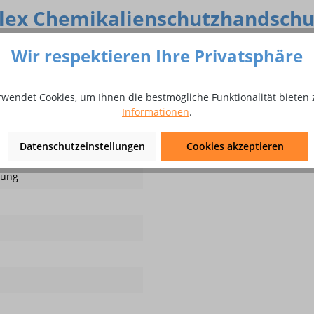
lex Chemikalienschutzhandschuh
Wir respektieren Ihre Privatsphäre
trick mit sehr hohem Tragekomfort, PU Beschichtung, SIMPLEX™Tec
ar bei 40°
rwendet Cookies, um Ihnen die bestmögliche Funktionalität bieten 
Informationen
.
Datenschutzeinstellungen
Cookies akzeptieren
nung