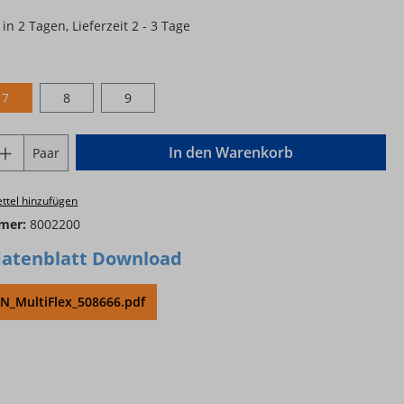
in 2 Tagen, Lieferzeit 2 - 3 Tage
hlen
7
8
9
Anzahl: Gib den gewünschten Wert ein o
In den Warenkorb
Paar
ttel hinzufügen
mer:
8002200
atenblatt Download
_MultiFlex_508666.pdf