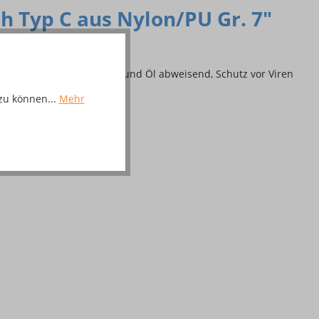
 Typ C aus Nylon/PU Gr. 7"
h: atmungsaktiv / Nässe und Öl abweisend, Schutz vor Viren
zu können...
Mehr