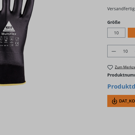
Versandfertig 
auswä
Größe
10
Produkt 
Zum Merkze
Produktnum
Produktd
DAT_KON