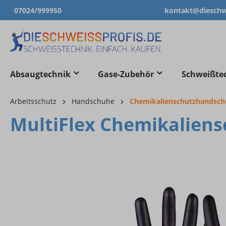
07024/999950
kontakt@dieschwe
springen
Zur Hauptnavigation springen
Absaugtechnik
Gase-Zubehör
Schweißte
Arbeitsschutz
Handschuhe
Chemikalienschutzhandsc
MultiFlex Chemikaliens
Bildergalerie überspringen