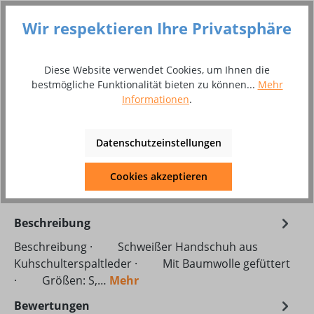
Produkt Anzahl: Gib den gewünschten Wer
In den Warenkorb
Wir respektieren Ihre Privatsphäre
Paar
Diese Website verwendet Cookies, um Ihnen die
bestmögliche Funktionalität bieten zu können...
Mehr
Zum Merkzettel hinzufügen
Informationen
.
Produktnummer:
10114233
Produktdatenblatt Download
Datenschutzeinstellungen
10-2101-Manual-DE.pdf
Cookies akzeptieren
Beschreibung
Beschreibung · Schweißer Handschuh aus
Kuhschulterspaltleder · Mit Baumwolle gefüttert
· Größen: S,…
Mehr
Bewertungen