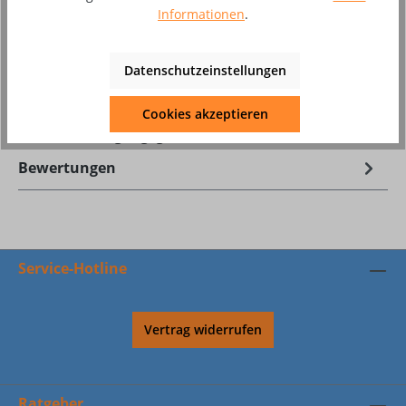
Zum Merkzettel hinzufügen
Informationen
.
Produktnummer:
8002465
Datenschutzeinstellungen
Beschreibung
Cookies akzeptieren
Zubehör Reinigungsgerät Brusher Plus
Bewertungen
Service-Hotline
Vertrag widerrufen
Ratgeber