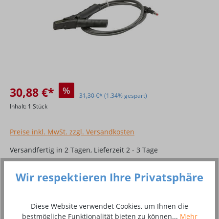
30,88 €*
%
31,30 €*
(1.34% gespart)
Inhalt:
1 Stück
Preise inkl. MwSt. zzgl. Versandkosten
Versandfertig in 2 Tagen, Lieferzeit 2 - 3 Tage
Produkt Anzahl: Gib den gewünschten Wer
Wir respektieren Ihre Privatsphäre
In den Warenkorb
Stück
Diese Website verwendet Cookies, um Ihnen die
bestmögliche Funktionalität bieten zu können...
Mehr