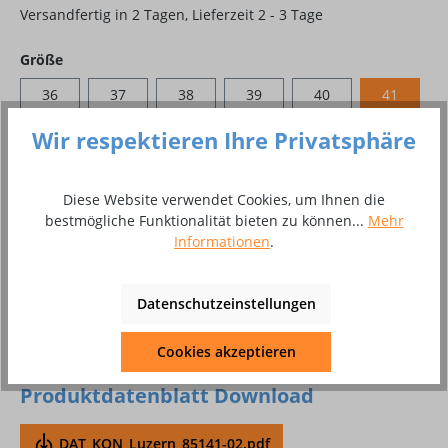
Versandfertig in 2 Tagen, Lieferzeit 2 - 3 Tage
auswählen
Größe
36
37
38
39
40
41
42
43
44
45
46
47
Wir respektieren Ihre Privatsphäre
48
Diese Website verwendet Cookies, um Ihnen die
bestmögliche Funktionalität bieten zu können...
Mehr
Produkt Anzahl: Gib den gewünschten Wer
In den Warenkorb
Informationen
.
Paar
Datenschutzeinstellungen
Zum Merkzettel hinzufügen
Cookies akzeptieren
Produktnummer:
10048267
Produktdatenblatt Download
DAT_KON_Luzern_85141-02.pdf