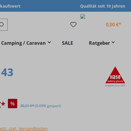
nkaufswert
Qualität seit 10 Jahren
0,00 €*
Camping / Caravan
SALE
Ratgeber
 43
€*
%
30,21 €*
(6.69% gespart)
MwSt. zzgl. Versandkosten