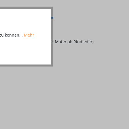
leder, Gr. 43"
zu können...
Mehr
pe und Stahlzwischensohle: Material: Rindleder,