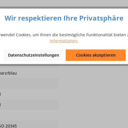
Wir respektieren Ihre Privatsphäre
3 Sicherheitshalbschuh aus Rind
rwendet Cookies, um Ihnen die bestmögliche Funktionalität bieten 
Informationen
.
zieller 2-Schichten PU-Laufsohle, atmungsaktives Futter, Stahlkap
le Größen: 36 - 48 Weite 11 Farbe: schwarz/blau
Datenschutzeinstellungen
Cookies akzeptieren
t
arz/blau
l
l
SO 20345