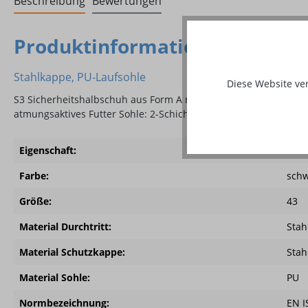
Beschreibung
Bewertungen
Produktinformationen "Luca, S
Stahlkappe, PU-Laufsohle
Diese Website ve
S3 Sicherheitshalbschuh aus Form A robustem Rindleder mit spe
atmungsaktives Futter Sohle: 2-Schichten PU, Stahlzwischensoh
Eigenschaft:
leich
Farbe:
schw
Größe:
43
Material Durchtritt:
Stah
Material Schutzkappe:
Stah
Material Sohle:
PU
Normbezeichnung:
EN I