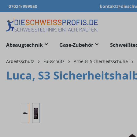
07024/999950
kontakt@dieschwe
springen
Zur Hauptnavigation springen
Absaugtechnik
Gase-Zubehör
Schweißte
Arbeitsschutz
Fußschutz
Arbeits-Sicherheitsschuhe
Luca, S3 Sicherheitshal
Bildergalerie überspringen