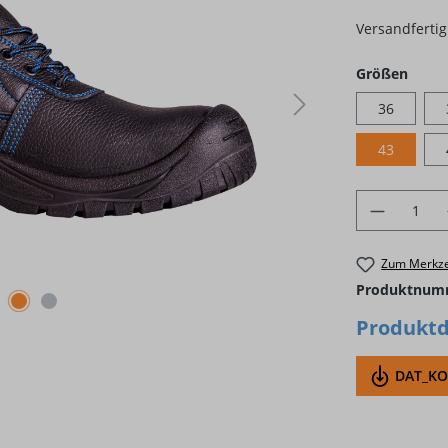
Versandfertig 
ausw
Größen
36
43
Produkt 
Zum Merkze
Produktnum
Produktd
DAT_KON