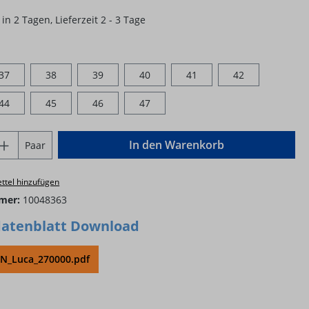
in 2 Tagen, Lieferzeit 2 - 3 Tage
ählen
37
38
39
40
41
42
44
45
46
47
Anzahl: Gib den gewünschten Wert ein o
In den Warenkorb
Paar
ttel hinzufügen
mer:
10048363
atenblatt Download
_Luca_270000.pdf