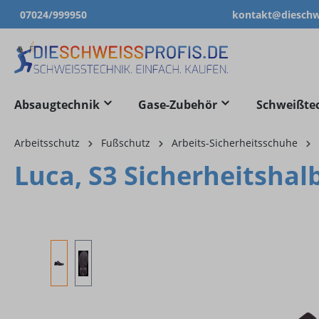
07024/999950
kontakt@dieschwe
springen
Zur Hauptnavigation springen
Absaugtechnik
Gase-Zubehör
Schweißte
Arbeitsschutz
Fußschutz
Arbeits-Sicherheitsschuhe
Luca, S3 Sicherheitshal
Bildergalerie überspringen