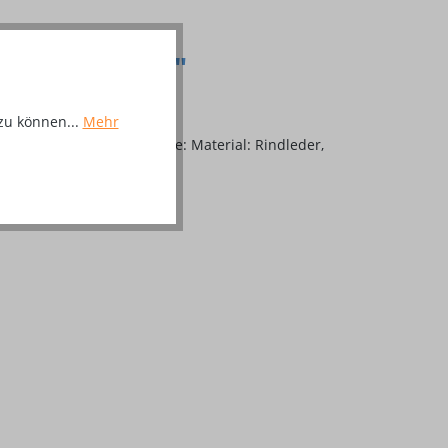
leder, Gr. 38"
zu können...
Mehr
pe und Stahlzwischensohle: Material: Rindleder,