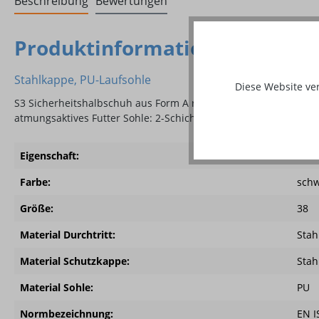
Beschreibung
Bewertungen
Produktinformationen "Luca, S
Stahlkappe, PU-Laufsohle
Diese Website ve
S3 Sicherheitshalbschuh aus Form A robustem Rindleder mit spe
atmungsaktives Futter Sohle: 2-Schichten PU, Stahlzwischensoh
Eigenschaft:
leich
Farbe:
schw
Größe:
38
Material Durchtritt:
Stah
Material Schutzkappe:
Stah
Material Sohle:
PU
Normbezeichnung:
EN I