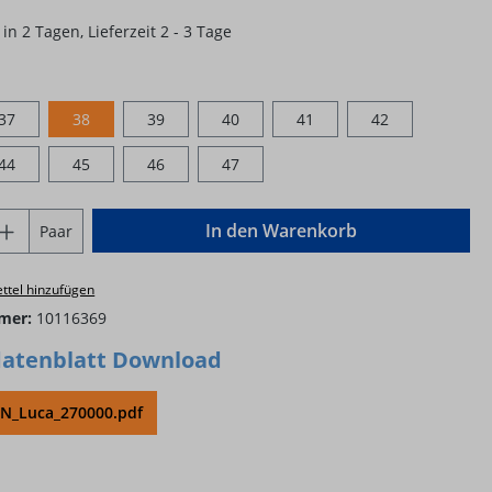
in 2 Tagen, Lieferzeit 2 - 3 Tage
ählen
37
38
39
40
41
42
44
45
46
47
Anzahl: Gib den gewünschten Wert ein o
In den Warenkorb
Paar
ttel hinzufügen
mer:
10116369
atenblatt Download
_Luca_270000.pdf