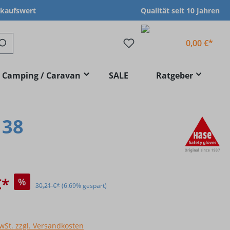
nkaufswert
Qualität seit 10 Jahren
0,00 €*
Camping / Caravan
SALE
Ratgeber
 38
€*
%
30,21 €*
(6.69% gespart)
MwSt. zzgl. Versandkosten