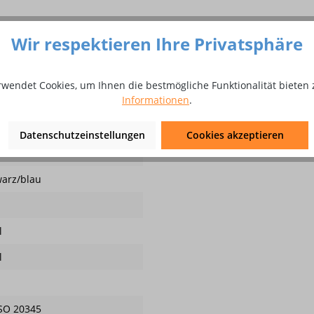
Wir respektieren Ihre Privatsphäre
3 Sicherheitshalbschuh aus Rind
rwendet Cookies, um Ihnen die bestmögliche Funktionalität bieten 
Informationen
.
zieller 2-Schichten PU-Laufsohle, atmungsaktives Futter, Stahlkap
le Größen: 36 - 48 Weite 11 Farbe: schwarz/blau
Datenschutzeinstellungen
Cookies akzeptieren
t
arz/blau
l
l
SO 20345