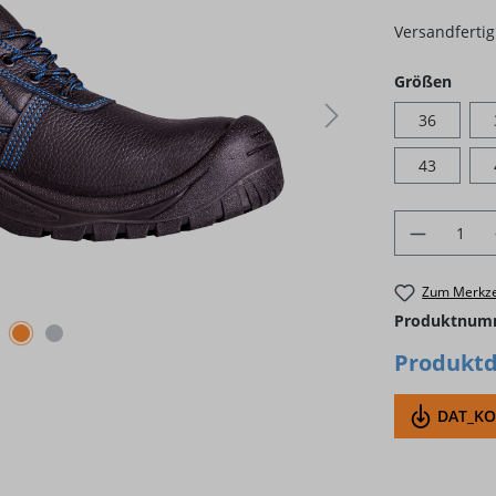
Versandfertig 
ausw
Größen
36
43
Produkt 
Zum Merkze
Produktnum
Produktd
DAT_KON