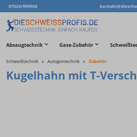
07024/999950
kontakt@dieschwe
springen
Zur Hauptnavigation springen
Absaugtechnik
Gase-Zubehör
Schweißte
Schweißtechnik
Autogentechnik
Zubehör
Kugelhahn mit T-Versc
Bildergalerie überspringen