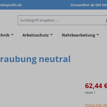
issprofis.de
Versandfrei ab 50€ Ei
chnik
Arbeitsschutz
Nahtbearbeitung
hraubung neutral
62,44 
Inhalt:
1
Preise inkl. 