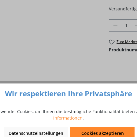
Versandfertig 
Produkt 
Zum Merkze
Produktnum
Wir respektieren Ihre Privatsphäre
rwendet Cookies, um Ihnen die bestmögliche Funktionalität bieten 
Informationen
.
ahn mit T-Verschraubung neutr
Datenschutzeinstellungen
Cookies akzeptieren