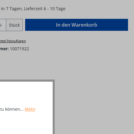
in 7 Tagen, Lieferzeit 6 - 10 Tage
Anzahl: Gib den gewünschten Wert ein o
In den Warenkorb
Stück
ttel hinzufügen
mer:
10071922
zu können...
Mehr
al"