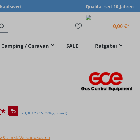
nkaufswert
Qualität seit 10 Jahren
0,00 €*
Camping / Caravan
SALE
Ratgeber
€*
%
73,80 €*
(15.39% gespart)
MwSt. inkl. Versandkosten