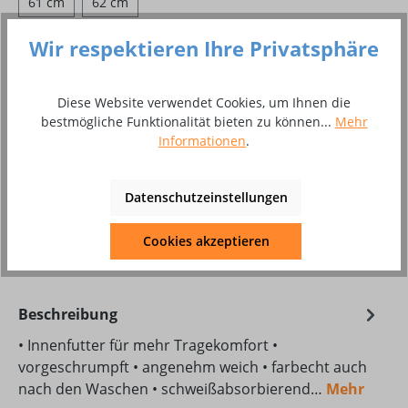
61 cm
62 cm
Wir respektieren Ihre Privatsphäre
Produkt Anzahl: Gib den gewünschten Wer
In den Warenkorb
Stück
Diese Website verwendet Cookies, um Ihnen die
bestmögliche Funktionalität bieten zu können...
Mehr
Informationen
.
Zum Merkzettel hinzufügen
Produktnummer:
10024670
Datenschutzeinstellungen
Produktdatenblatt Download
Cookies akzeptieren
23-507.pdf
Beschreibung
• Innenfutter für mehr Tragekomfort •
vorgeschrumpft • angenehm weich • farbecht auch
nach den Waschen • schweißabsorbierend…
Mehr