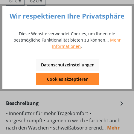
61 cm
62 cm
Wir respektieren Ihre Privatsphäre
Produkt Anzahl: Gib den gewünschten Wer
In den Warenkorb
Stück
Diese Website verwendet Cookies, um Ihnen die
bestmögliche Funktionalität bieten zu können...
Mehr
Informationen
.
Zum Merkzettel hinzufügen
Produktnummer:
10049362
Datenschutzeinstellungen
Produktdatenblatt Download
Cookies akzeptieren
23-507.pdf
Beschreibung
• Innenfutter für mehr Tragekomfort •
vorgeschrumpft • angenehm weich • farbecht auch
nach den Waschen • schweißabsorbierend…
Mehr