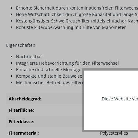
Erhöhte Sicherheit durch kontaminationsfreien Filterwechs
Hohe Wirtschaftlichkeit durch große Kapazität und lange St
Kostengünstiger Schweißrauchfilter mittels einfacher Na
Robuste Filterüberwachung mit Hilfe von Manometer
Eigenschaften
Nachrüstbar
Integrierte Hebevorrichtung für den Filterwechsel
Einfache und schnelle Montage
Kompakte und stabile Bauweise
Mechanischer Betrieb des Filtermediums
Diese Website ve
Abscheidegrad:
= 99.5 %
Filterfläche:
42 m²
Filterklasse:
E12
Filtermaterial:
Polyestervlies