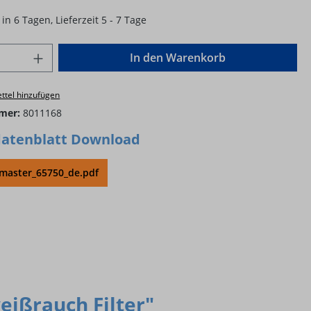
in 6 Tagen, Lieferzeit 5 - 7 Tage
Anzahl: Gib den gewünschten Wert ein o
In den Warenkorb
ttel hinzufügen
mer:
8011168
atenblatt Download
master_65750_de.pdf
ißrauch Filter"