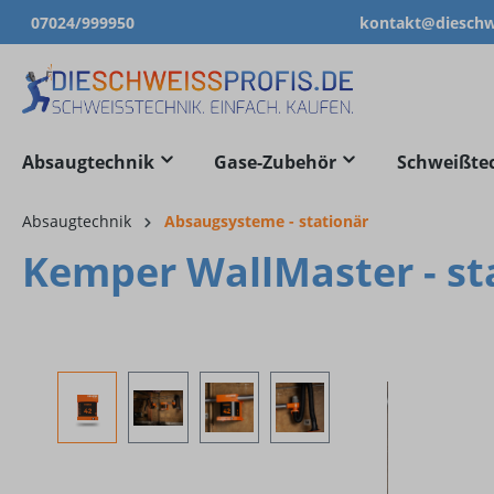
07024/999950
kontakt@dieschwe
springen
Zur Hauptnavigation springen
Absaugtechnik
Gase-Zubehör
Schweißte
Absaugtechnik
Absaugsysteme - stationär
Kemper WallMaster - st
Bildergalerie überspringen