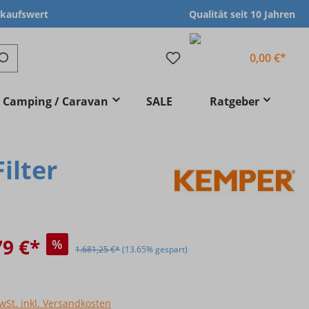
nkaufswert
Qualität seit 10 Jahren
0,00 €*
Camping / Caravan
SALE
Ratgeber
ilter
79 €*
%
1.681,25 €*
(13.65% gespart)
MwSt. inkl. Versandkosten