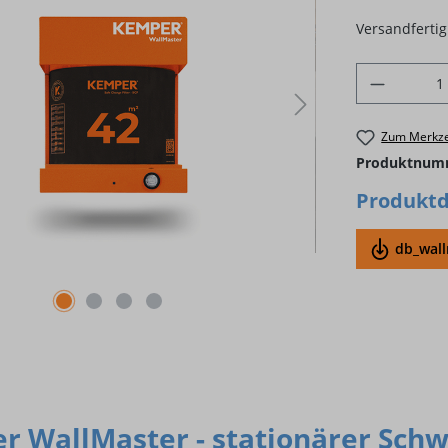
Versandfertig 
Produkt 
Zum Merkze
Produktnum
Produktd
db_wall
 WallMaster - stationärer Schwe