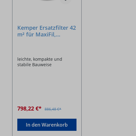
Kemper Ersatzfilter 42
m² für MaxiFil,
SmartFil, WallMaster
leichte, kompakte und
stabile Bauweise
798,22 €*
886,48 €*
In den Warenkorb