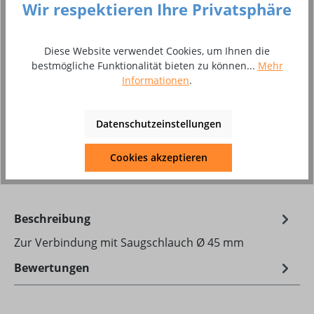
Wir respektieren Ihre Privatsphäre
auswählen
Variante
42 - 44 mm
30 - 38 mm
39 - 42 mm
Diese Website verwendet Cookies, um Ihnen die
bestmögliche Funktionalität bieten zu können...
Mehr
Produkt Anzahl: Gib den gewünschten Wer
In den Warenkorb
Informationen
.
Stück
Datenschutzeinstellungen
Zum Merkzettel hinzufügen
Cookies akzeptieren
Produktnummer:
10013578
Beschreibung
Zur Verbindung mit Saugschlauch Ø 45 mm
Bewertungen