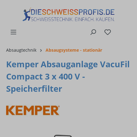
alt springen
Absaugtechnik
Absaugsysteme - stationär
Kemper Absauganlage VacuFil
Compact 3 x 400 V -
Speicherfilter
Bildergalerie überspringen