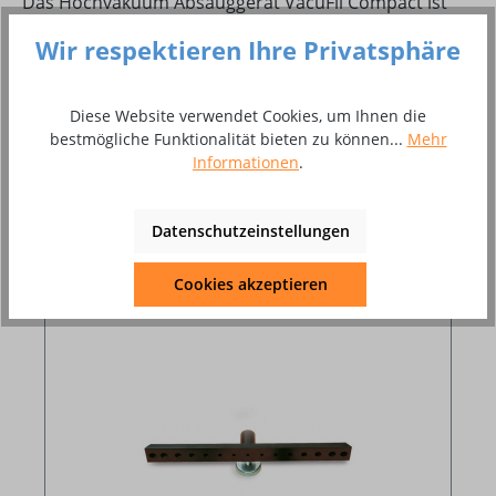
Das Hochvakuum Absauggerät VacuFil Compact ist
für mittlere Schweißrauch- und -Staubmengen
Wir respektieren Ihre Privatsphäre
ausgelegt. Es verfügt über einen…
Mehr
Bewertungen
Diese Website verwendet Cookies, um Ihnen die
bestmögliche Funktionalität bieten zu können...
Mehr
Informationen
.
Datenschutzeinstellungen
Produktgalerie überspringen
Artikelzubehör
Cookies akzeptieren