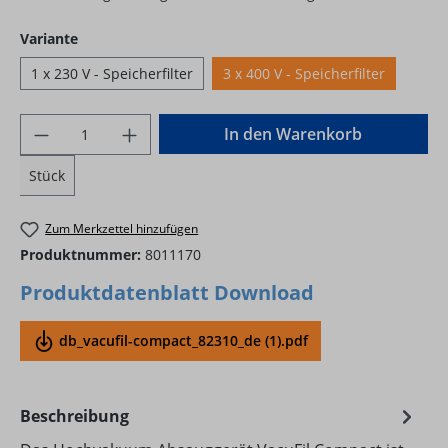
auswählen
Variante
1 x 230 V - Speicherfilter
3 x 400 V - Speicherfilter
Produkt Anzahl: Gib den gewünschten Wer
In den Warenkorb
Stück
Zum Merkzettel hinzufügen
Produktnummer:
8011170
Produktdatenblatt Download
db_vacufil-compact_82310_de (1).pdf
Beschreibung