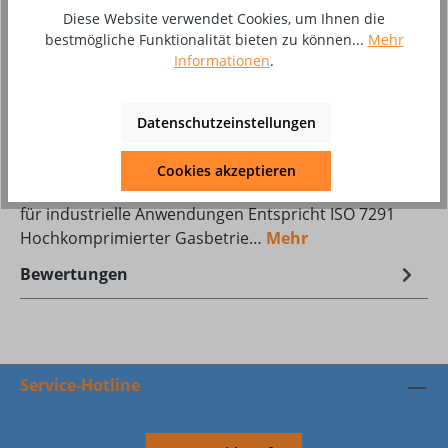
Diese Website verwendet Cookies, um Ihnen die
bestmögliche Funktionalität bieten zu können...
Mehr
Zum Merkzettel hinzufügen
Informationen
.
Produktnummer:
10071838
Datenschutzeinstellungen
Beschreibung
Cookies akzeptieren
MR400 MR400 ist ein Hochdruck-Durchflussregler
für industrielle Anwendungen Entspricht ISO 7291
Hochkomprimierter Gasbetrie…
Mehr
Bewertungen
Service-Hotline