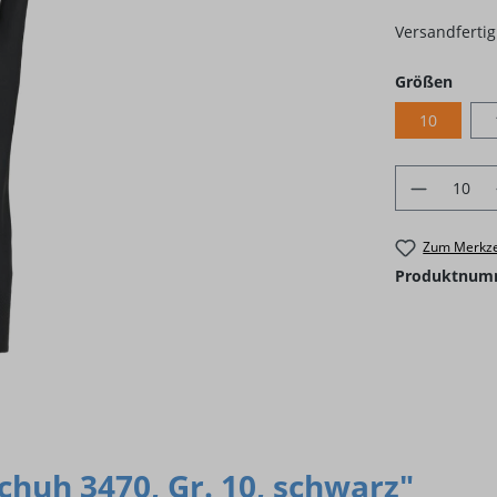
Versandfertig 
ausw
Größen
10
Produkt 
Zum Merkze
Produktnum
huh 3470, Gr. 10, schwarz"