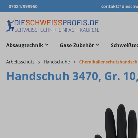
07024/999950
kontakt@dieschwe
springen
Zur Hauptnavigation springen
Absaugtechnik
Gase-Zubehör
Schweißte
Arbeitsschutz
Handschuhe
Chemikalienschutzhandsc
Handschuh 3470, Gr. 10
Bildergalerie überspringen