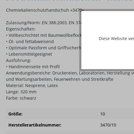
Chemiekalienschutzhandschuh »3470«
Zulassung/Norm: EN 388:2003, EN 374-3:2003, EN 420:2003
Eigenschaften:
• Vollbeschichtet mit Baumwollbeflockung
Diese Website ve
• Öl- und fettabweisend
• Optimale Passform und Griffsicherheit
• Lebensmittelgeeignet
Ausführung:
• Handinnenseite mit Profil
Anwendungsbereiche: Druckereien, Laboratorien, Herstellung vo
und Wartungsarbeiten, Feuerwehren und Streitkräfte
Material: Neoprene, Latex
Länge: 320 mm
Farbe: schwarz
Größe:
10
Herstellerartikelnummer:
3470/10