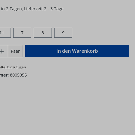
in 2 Tagen, Lieferzeit 2 - 3 Tage
ählen
11
7
8
9
Anzahl: Gib den gewünschten Wert ein o
In den Warenkorb
Paar
ttel hinzufügen
mer:
8005055