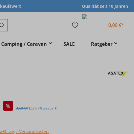
nkaufswert
Qualität seit 10 Jahren
0,00 €*
Camping / Caravan
SALE
Ratgeber
*
%
3,68 €*
(32.07% gespart)
MwSt. zzgl. Versandkosten