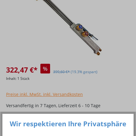
322,47 €*
%
399,60 €*
(19.3% gespart)
Inhalt:
1 Stück
Preise inkl. MwSt. inkl. Versandkosten
Versandfertig in 7 Tagen, Lieferzeit 6 - 10 Tage
Produkt Anzahl: Gib den gewünschten Wer
In den Warenkorb
Wir respektieren Ihre Privatsphäre
Stück