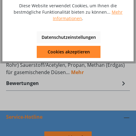
Diese Website verwendet Cookies, um Ihnen die
bestmögliche Funktionalität bieten zu können...
Mehr
Zum Merkzettel hinzufügen
Informationen
.
Produktnummer:
10072379
Datenschutzeinstellungen
Beschreibung
Cookies akzeptieren
Handschneidbrenner Dortmund I mit Federhebel (3-
Rohr) Sauerstoff/Acetylen, Propan, Methan (Erdgas)
für gasemischende Düsen…
Mehr
Bewertungen
Service-Hotline