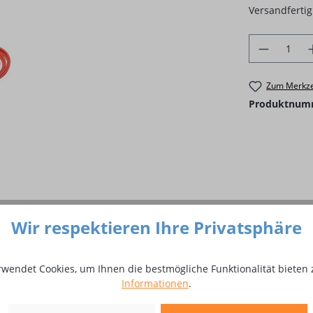
Versandfertig 
Produkt 
Zum Merkze
Produktnum
Wir respektieren Ihre Privatsphäre
rwendet Cookies, um Ihnen die bestmögliche Funktionalität bieten 
Informationen
.
riffleitung 3 m BLACKWELD"