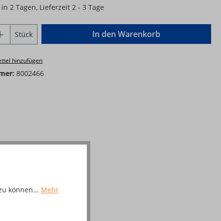
in 2 Tagen, Lieferzeit 2 - 3 Tage
Anzahl: Gib den gewünschten Wert ein o
In den Warenkorb
Stück
ttel hinzufügen
mer:
8002466
zu können...
Mehr