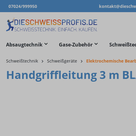
07024/999950
kontakt@dieschwe
springen
Zur Hauptnavigation springen
Absaugtechnik
Gase-Zubehör
Schweißte
Schweißtechnik
Schweißgeräte
Elektrochemische Bear
Handgriffleitung 3 m 
Bildergalerie überspringen