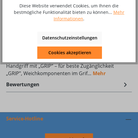
Diese Website verwendet Cookies, um Ihnen die
bestmögliche Funktionalität bieten zu können...
Mehr
Zum Merkzettel hinzufügen
Informationen
.
Produktnummer:
10095642
Datenschutzeinstellungen
Beschreibung
Cookies akzeptieren
ohne Ansteuermodul Ergonomischer, kurzer
Handgriff mit „GRIP“ – für beste Zugänglichkeit
„GRIP”, Weichkomponenten im Grif…
Mehr
Bewertungen
Service-Hotline