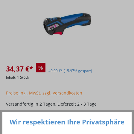
34,37 €*
%
40,90 €*
(15.97% gespart)
Inhalt:
1 Stück
Preise inkl. MwSt. zzgl. Versandkosten
Versandfertig in 2 Tagen, Lieferzeit 2 - 3 Tage
Produkt Anzahl: Gib den gewünschten Wer
In den Warenkorb
Wir respektieren Ihre Privatsphäre
Stück