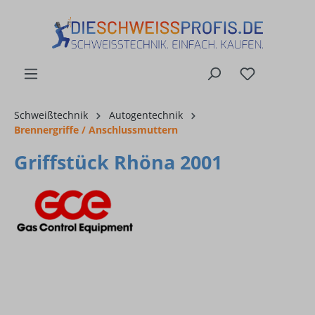
alt springen
Schweißtechnik
Autogentechnik
Brennergriffe / Anschlussmuttern
Griffstück Rhöna 2001
Bildergalerie überspringen