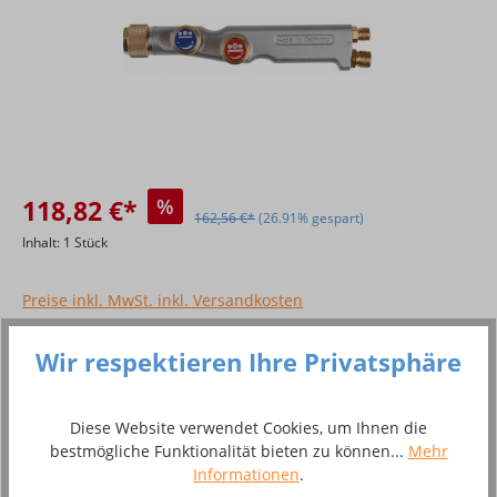
118,82 €*
%
162,56 €*
(26.91% gespart)
Inhalt:
1 Stück
Preise inkl. MwSt. inkl. Versandkosten
Versandfertig in 7 Tagen, Lieferzeit 2 - 3 Tage
Wir respektieren Ihre Privatsphäre
Produkt Anzahl: Gib den gewünschten Wer
In den Warenkorb
Diese Website verwendet Cookies, um Ihnen die
bestmögliche Funktionalität bieten zu können...
Mehr
Zum Merkzettel hinzufügen
Informationen
.
Produktnummer:
10072358