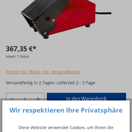
367,35 €*
Inhalt:
1 Stück
Preise inkl. MwSt. inkl. Versandkosten
Versandfertig in 2 Tagen, Lieferzeit 2 - 3 Tage
Produkt Anzahl: Gib den gewünschten Wer
In den Warenkorb
Wir respektieren Ihre Privatsphäre
Stück
Zum Merkzettel hinzufügen
Diese Website verwendet Cookies, um Ihnen die