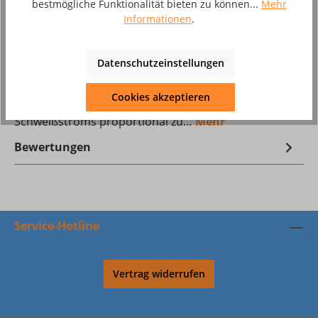
bestmögliche Funktionalität bieten zu können...
Mehr
Produktnummer:
8002540
Informationen
.
Beschreibung
Datenschutzeinstellungen
Fußfernregler T-Serie BLACKWELD• Ermöglicht wird
Cookies akzeptieren
die ferne und kontinuierliche Regulierung des
Schweißstroms proportional zu…
Mehr
Bewertungen
Service-Hotline
Vertrag widerrufen