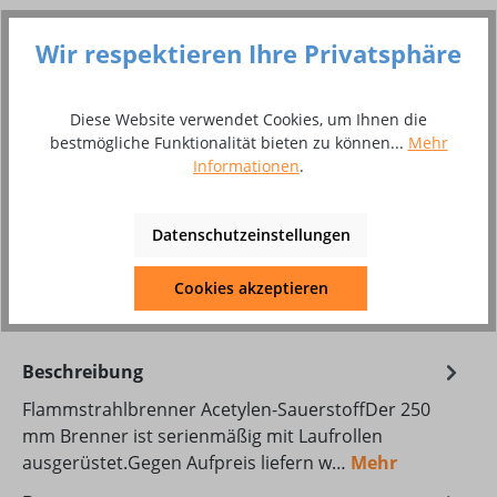
Preise inkl. MwSt. inkl. Versandkosten
Wir respektieren Ihre Privatsphäre
Versandfertig in 14 Tagen, Lieferzeit 3 - 4 Wochen
Diese Website verwendet Cookies, um Ihnen die
Produkt Anzahl: Gib den gewünschten Wer
bestmögliche Funktionalität bieten zu können...
Mehr
In den Warenkorb
Informationen
.
Stück
Datenschutzeinstellungen
Zum Merkzettel hinzufügen
Produktnummer:
10011456
Cookies akzeptieren
Beschreibung
Flammstrahlbrenner Acetylen-SauerstoffDer 250
mm Brenner ist serienmäßig mit Laufrollen
ausgerüstet.Gegen Aufpreis liefern w…
Mehr