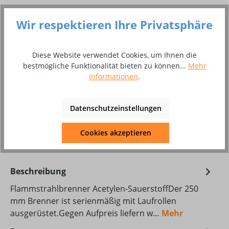
Preise inkl. MwSt. inkl. Versandkosten
Wir respektieren Ihre Privatsphäre
Versandfertig in 14 Tagen, Lieferzeit 3 - 4 Wochen
Diese Website verwendet Cookies, um Ihnen die
Produkt Anzahl: Gib den gewünschten Wer
bestmögliche Funktionalität bieten zu können...
Mehr
In den Warenkorb
Informationen
.
Stück
Datenschutzeinstellungen
Zum Merkzettel hinzufügen
Produktnummer:
10018617
Cookies akzeptieren
Beschreibung
Flammstrahlbrenner Acetylen-SauerstoffDer 250
mm Brenner ist serienmäßig mit Laufrollen
ausgerüstet.Gegen Aufpreis liefern w…
Mehr