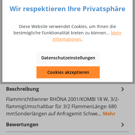
Preise inkl. MwSt. inkl. Versandkosten
Wir respektieren Ihre Privatsphäre
Versandfertig in 14 Tagen, Lieferzeit 6 - 10 Tage
Produkt Anzahl: Gib den gewünschten Wer
Diese Website verwendet Cookies, um Ihnen die
In den Warenkorb
bestmögliche Funktionalität bieten zu können...
Mehr
Informationen
.
Stück
Zum Merkzettel hinzufügen
Datenschutzeinstellungen
Produktnummer:
10018643
Cookies akzeptieren
Beschreibung
Flammrichtbenner RHÖNA 2001/KOMBI 18 W, 3/2-
flammigUmschaltbar für 3/2 FlammenLänge: 680
mmSonderlängen auf Anfragemit Schwe…
Mehr
Bewertungen