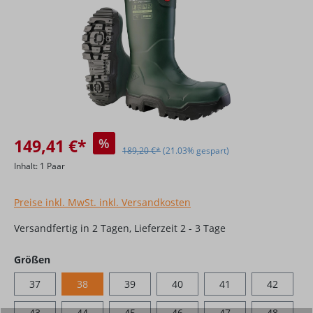
149,41 €*
%
189,20 €*
(21.03% gespart)
Inhalt:
1 Paar
Preise inkl. MwSt. inkl. Versandkosten
Versandfertig in 2 Tagen, Lieferzeit 2 - 3 Tage
auswählen
Größen
37
38
39
40
41
42
43
44
45
46
47
48