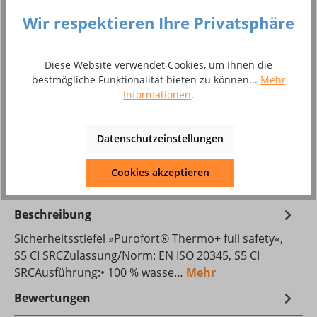
Wir respektieren Ihre Privatsphäre
49
Produkt Anzahl: Gib den gewünschten Wer
Diese Website verwendet Cookies, um Ihnen die
In den Warenkorb
bestmögliche Funktionalität bieten zu können...
Mehr
Informationen
.
Paar
Datenschutzeinstellungen
Zum Merkzettel hinzufügen
Produktnummer:
8010966
Cookies akzeptieren
Beschreibung
Sicherheitsstiefel »Purofort® Thermo+ full safety«,
S5 CI SRCZulassung/Norm: EN ISO 20345, S5 CI
SRCAusführung:• 100 % wasse…
Mehr
Bewertungen