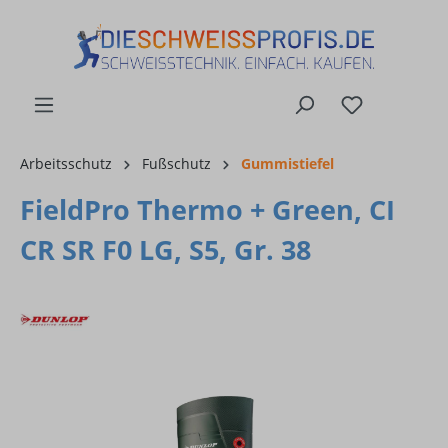
alt springen
Arbeitsschutz
Fußschutz
Gummistiefel
FieldPro Thermo + Green, CI
CR SR F0 LG, S5, Gr. 38
Bildergalerie überspringen