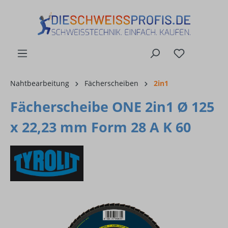
alt springen
Nahtbearbeitung
Fächerscheiben
2in1
Fächerscheibe ONE 2in1 Ø 125
x 22,23 mm Form 28 A K 60
Bildergalerie überspringen