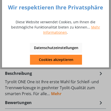
Wir respektieren Ihre Privatsphäre
K 40
K 60
K 80
K 120
Produkt Anzahl: Gib den gewünschten Wer
Diese Website verwendet Cookies, um Ihnen die
In den Warenkorb
bestmögliche Funktionalität bieten zu können...
Mehr
Informationen
.
Stück
Zum Merkzettel hinzufügen
Datenschutzeinstellungen
Produktnummer:
8011103
Cookies akzeptieren
Beschreibung
Tyrolit ONE One ist Ihre erste Wahl für Schleif- und
Trennwerkzeuge in geohnter Tyolit-Qualität zum
smarten Preis. Für alle…
Mehr
Bewertungen