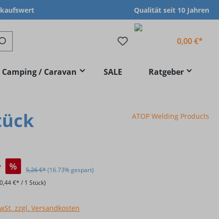
nkaufswert
Qualität seit 10 Jahren
0,00 €*
Camping / Caravan
SALE
Ratgeber
tück
ATOP Welding Products
*
%
5,26 €*
(16.73% gespart)
(0,44 €* / 1 Stück)
MwSt. zzgl. Versandkosten