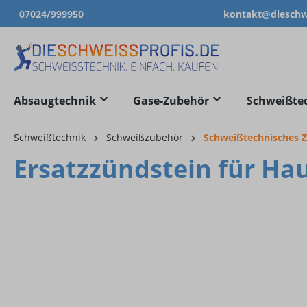
07024/999950
kontakt@dieschwe
springen
Zur Hauptnavigation springen
Absaugtechnik
Gase-Zubehör
Schweißte
Schweißtechnik
Schweißzubehör
Schweißtechnisches 
Ersatzzündstein für Ha
Bildergalerie überspringen