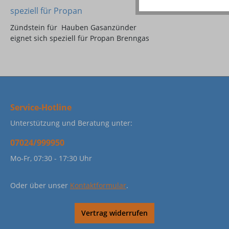
speziell für Propan
Zündstein für Hauben Gasanzünder
eignet sich speziell für Propan Brenngas
Service-Hotline
Unterstützung und Beratung unter:
07024/999950
Mo-Fr, 07:30 - 17:30 Uhr
Oder über unser
Kontaktformular
.
Vertrag widerrufen