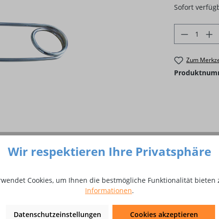
Sofort verfügb
Produkt 
Zum Merkze
Produktnum
Wir respektieren Ihre Privatsphäre
rwendet Cookies, um Ihnen die bestmögliche Funktionalität bieten 
Informationen
.
ündstein für Hauben-Gasanzünde
Datenschutzeinstellungen
Cookies akzeptieren