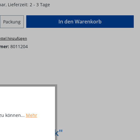
ar, Lieferzeit: 2 - 3 Tage
Anzahl: Gib den gewünschten Wert ein o
In den Warenkorb
Packung
ttel hinzufügen
mer:
8011204
zu können...
Mehr
r - 10 'Stück"