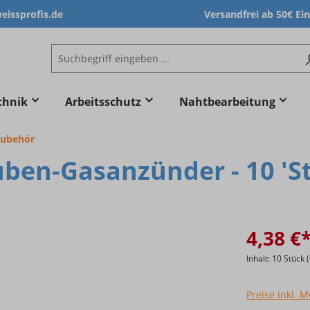
issprofis.de
Versandfrei ab 50€ Ei
chnik
Arbeitsschutz
Nahtbearbeitung
Zubehör
uben-Gasanzünder - 10 'S
4,38 €
Inhalt:
10 Stück
Preise inkl. 