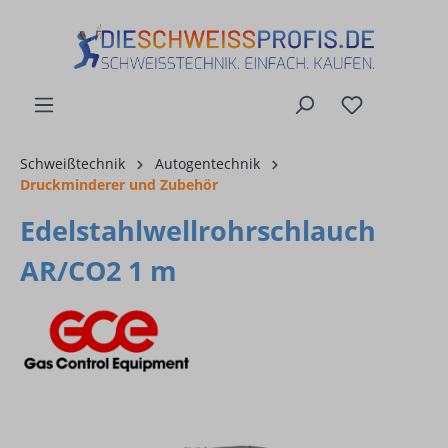
alt springen
Schweißtechnik
Autogentechnik
Druckminderer und Zubehör
Edelstahlwellrohrschlauch
AR/CO2 1 m
Bildergalerie überspringen