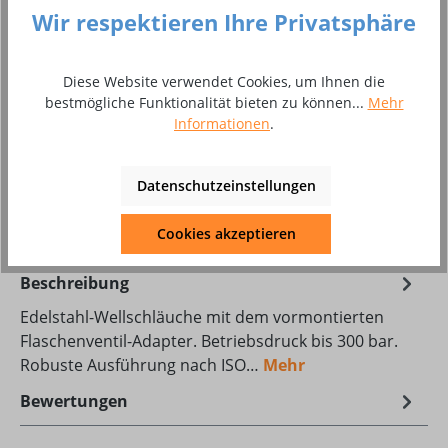
Wir respektieren Ihre Privatsphäre
O² - 1 m
O² - 2,5 m
Produkt Anzahl: Gib den gewünschten Wer
In den Warenkorb
Diese Website verwendet Cookies, um Ihnen die
bestmögliche Funktionalität bieten zu können...
Mehr
Stück
Informationen
.
Zum Merkzettel hinzufügen
Datenschutzeinstellungen
Produktnummer:
10068377
Cookies akzeptieren
Beschreibung
Edelstahl-Wellschläuche mit dem vormontierten
Flaschenventil-Adapter. Betriebsdruck bis 300 bar.
Robuste Ausführung nach ISO…
Mehr
Bewertungen