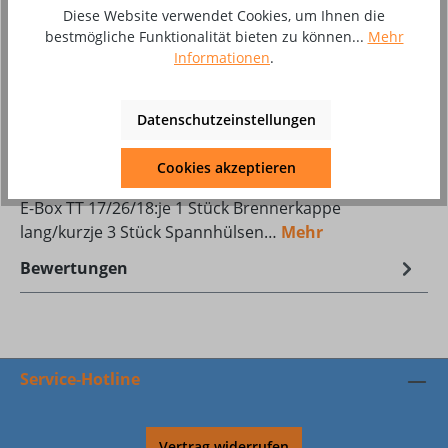
Diese Website verwendet Cookies, um Ihnen die
bestmögliche Funktionalität bieten zu können...
Mehr
Zum Merkzettel hinzufügen
Informationen
.
Produktnummer:
8002401
Datenschutzeinstellungen
Beschreibung
Cookies akzeptieren
Ersatz- und Verschleißteile-Box TT BLACKWELDInhalt
E-Box TT 17/26/18:je 1 Stück Brennerkappe
lang/kurzje 3 Stück Spannhülsen…
Mehr
Bewertungen
Service-Hotline
Vertrag widerrufen