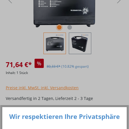
71,64 €*
%
80,33 €*
(10.82% gespart)
Inhalt:
1 Stück
Preise inkl. MwSt. inkl. Versandkosten
Versandfertig in 2 Tagen, Lieferzeit 2 - 3 Tage
Produkt Anzahl: Gib den gewünschten Wer
In den Warenkorb
Wir respektieren Ihre Privatsphäre
Stück