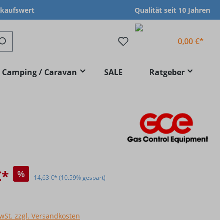
nkaufswert
Qualität seit 10 Jahren
0,00 €*
Camping / Caravan
SALE
Ratgeber
€*
%
14,63 €*
(10.59% gespart)
MwSt. zzgl. Versandkosten