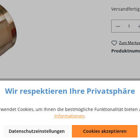
Versandfertig 
Produkt 
Zum Merkze
Produktnum
Wir respektieren Ihre Privatsphäre
rwendet Cookies, um Ihnen die bestmögliche Funktionalität bieten 
Informationen
.
Datenschutzeinstellungen
Cookies akzeptieren
tter X511 - Gewinde M 20 × 1,5 