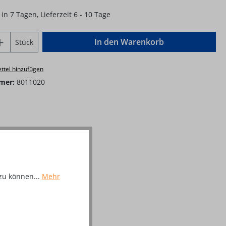
in 7 Tagen, Lieferzeit 6 - 10 Tage
Anzahl: Gib den gewünschten Wert ein o
In den Warenkorb
Stück
ttel hinzufügen
mer:
8011020
zu können...
Mehr
- 1 Stück"