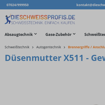
07024/999950
kontakt@dieschwe
springen
Zur Hauptnavigation springen
Absaugtechnik
Gase-Zubehör
Schweißte
Schweißtechnik
Autogentechnik
Brennergriffe / Ansch
Düsenmutter X511 - Gewi
Bildergalerie überspringen