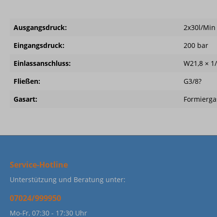
Ausgangsdruck:
2x30l/Min
Eingangsdruck:
200 bar
Einlassanschluss:
W21,8 × 1
Fließen:
G3/8?
Gasart:
Formierga
Service-Hotline
Unterstützung und Beratung unter:
07024/999950
Mo-Fr, 07:30 - 17:30 Uhr