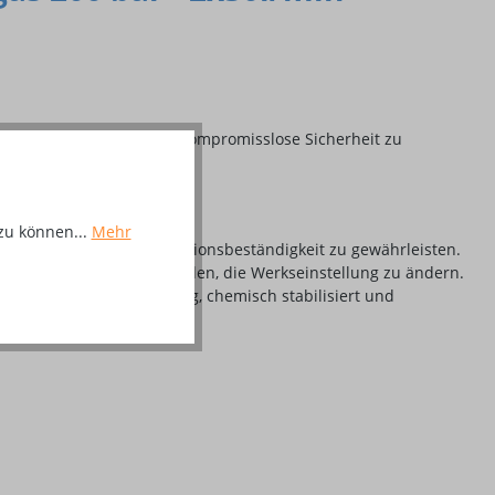
eit zu bieten und seine kompromisslose Sicherheit zu
 GCE-Reglern bewährt hat.
zu können...
Mehr
n eine garantierte Korrosionsbeständigkeit zu gewährleisten.
nutzer daran gehindert werden, die Werkseinstellung zu ändern.
ckgegossene Zinklegierung, chemisch stabilisiert und