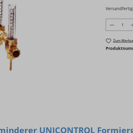
Versandfertig 
Produkt 
Zum Merkze
Produktnum
minderer UNICONTROL Formierga