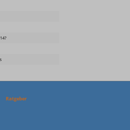
/14?
s
Ratgeber