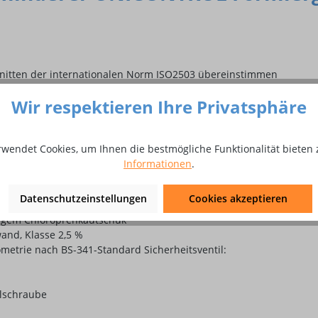
hnitten der internationalen Norm ISO2503 übereinstimmen
ng lag darauf, hervorragende Leistung, Robustheit und Langlebigk
Wir respektieren Ihre Privatsphäre
ändig gekapseltes Ventil, das sich über mehrere Generationen von
ssing, poliert und chemisch stabilisiert.
rwendet Cookies, um Ihnen die bestmögliche Funktionalität bieten 
lverlackierung geschützt, um selbst in sehr aggressiven Umgebunge
Informationen
.
gsventil auf der Rückseite des Gehäuses so konzipiert, dass Endbe
alt) unabhängig baumustergeprüft und zertifiziert.Motorhaube: Dru
Datenschutzeinstellungen
Cookies akzeptieren
tärkter EPDM-Gummi
tigem Chloroprenkautschuk
nd, Klasse 2,5 %
eometrie nach BS-341-Standard Sicherheitsventil:
llschraube