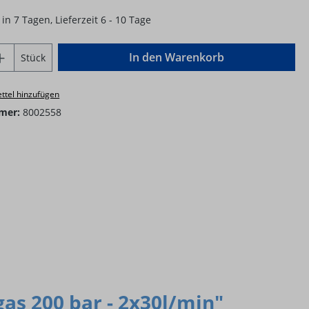
in 7 Tagen, Lieferzeit 6 - 10 Tage
Anzahl: Gib den gewünschten Wert ein o
In den Warenkorb
Stück
ttel hinzufügen
mer:
8002558
s 200 bar - 2x30l/min"