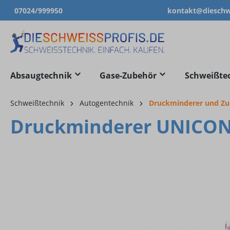
07024/999950
kontakt@dieschwe
springen
Zur Hauptnavigation springen
Absaugtechnik
Gase-Zubehör
Schweißte
Schweißtechnik
Autogentechnik
Druckminderer und Z
Druckminderer UNICONT
Bildergalerie überspringen