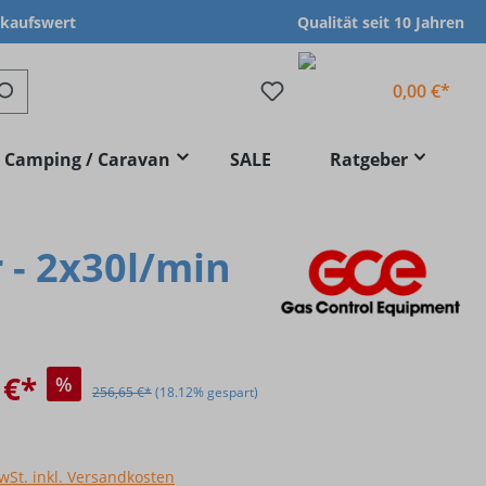
nkaufswert
Qualität seit 10 Jahren
0,00 €*
Camping / Caravan
SALE
Ratgeber
- 2x30l/min
 €*
%
256,65 €*
(18.12% gespart)
MwSt. inkl. Versandkosten