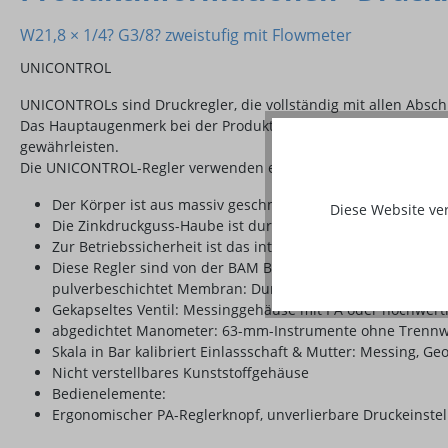
W21,8 × 1/4? G3/8? zweistufig mit Flowmeter
UNICONTROL
UNICONTROLs sind Druckregler, die vollständig mit allen Absc
Das Hauptaugenmerk bei der Produktentwicklung und -herstellu
gewährleisten.
Die UNICONTROL-Regler verwenden ein filtergeschütztes, vollst
Der Körper ist aus massiv geschmiedetem, hochwertigem Me
Diese Website ve
Die Zinkdruckguss-Haube ist durch eine zweischichtige Pu
Zur Betriebssicherheit ist das integrierte Druckentlastun
Diese Regler sind von der BAM Berlin (Staatliche Prüfanst
pulverbeschichtet Membran: Durchm. 55 mm gewebevers
Gekapseltes Ventil: Messinggehäuse mit PA oder hochwer
abgedichtet Manometer: 63-mm-Instrumente ohne Trennwa
Skala in Bar kalibriert Einlassschaft & Mutter: Messing, G
Nicht verstellbares Kunststoffgehäuse
Bedienelemente:
Ergonomischer PA-Reglerknopf, unverlierbare Druckeinste