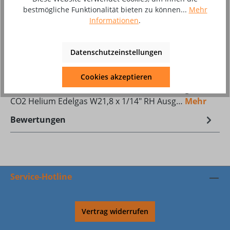
Zum Merkzettel hinzufügen
bestmögliche Funktionalität bieten zu können...
Mehr
Produktnummer:
8002559
Informationen
.
Datenschutzeinstellungen
Beschreibung
Druckminderer UC100 mit Flowmeter
Cookies akzeptieren
Flaschenanschluss 200 bar DIN 477-1 Nr.1 Argon
CO2 Helium Edelgas W21,8 x 1/14" RH Ausg…
Mehr
Bewertungen
Service-Hotline
Vertrag widerrufen