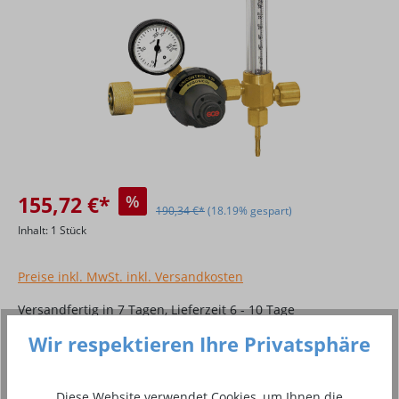
155,72 €*
%
190,34 €*
(18.19% gespart)
Inhalt:
1 Stück
Preise inkl. MwSt. inkl. Versandkosten
Versandfertig in 7 Tagen, Lieferzeit 6 - 10 Tage
Wir respektieren Ihre Privatsphäre
Produkt Anzahl: Gib den gewünschten Wer
In den Warenkorb
Diese Website verwendet Cookies, um Ihnen die