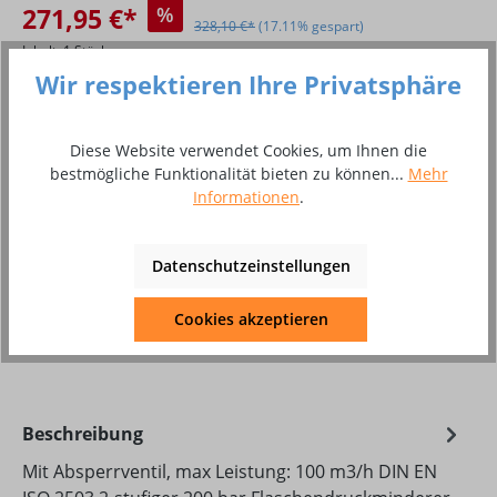
271,95 €*
%
328,10 €*
(17.11% gespart)
Inhalt:
1 Stück
Wir respektieren Ihre Privatsphäre
Preise inkl. MwSt. inkl. Versandkosten
Versandfertig in 14 Tagen, Lieferzeit 6 - 10 Tage
Diese Website verwendet Cookies, um Ihnen die
bestmögliche Funktionalität bieten zu können...
Mehr
Informationen
.
Produkt Anzahl: Gib den gewünschten Wer
In den Warenkorb
Stück
Datenschutzeinstellungen
Zum Merkzettel hinzufügen
Cookies akzeptieren
Produktnummer:
8002565
Beschreibung
Mit Absperrventil, max Leistung: 100 m3/h DIN EN