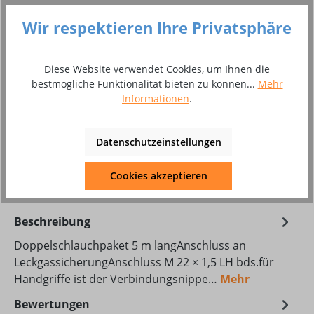
Preise inkl. MwSt. inkl. Versandkosten
Wir respektieren Ihre Privatsphäre
Versandfertig in 14 Tagen, Lieferzeit 1 - 2 Wochen
Diese Website verwendet Cookies, um Ihnen die
Produkt Anzahl: Gib den gewünschten Wer
In den Warenkorb
bestmögliche Funktionalität bieten zu können...
Mehr
Informationen
.
Paket
Datenschutzeinstellungen
Zum Merkzettel hinzufügen
Produktnummer:
8011035
Cookies akzeptieren
Beschreibung
Doppelschlauchpaket 5 m langAnschluss an
LeckgassicherungAnschluss M 22 × 1,5 LH bds.für
Handgriffe ist der Verbindungsnippe…
Mehr
Bewertungen