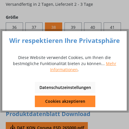
Versandfertig in 2 Tagen, Lieferzeit 2 - 3 Tage
auswählen
Größe
36
37
38
39
40
41
42
43
44
45
46
47
Wir respektieren Ihre Privatsphäre
48
Diese Website verwendet Cookies, um Ihnen die
bestmögliche Funktionalität bieten zu können...
Mehr
Produkt Anzahl: Gib den gewünschten Wer
In den Warenkorb
Informationen
.
Paar
Datenschutzeinstellungen
Zum Merkzettel hinzufügen
Cookies akzeptieren
Produktnummer:
8002223
Produktdatenblatt Download
DAT_KON_Coruna_ESD_265000.pdf