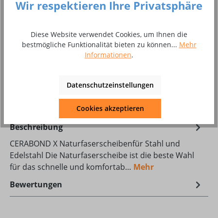
Wir respektieren Ihre Privatsphäre
Produkt Anzahl: Gib den gewünschten Wer
In den Warenkorb
Diese Website verwendet Cookies, um Ihnen die
bestmögliche Funktionalität bieten zu können...
Mehr
Stück
Informationen
.
Zum Merkzettel hinzufügen
Datenschutzeinstellungen
Produktnummer:
8002669
Cookies akzeptieren
Beschreibung
CERABOND X Naturfaserscheibenfür Stahl und
Edelstahl Die Naturfaserscheibe ist die beste Wahl
für das schnelle und komfortab…
Mehr
Bewertungen