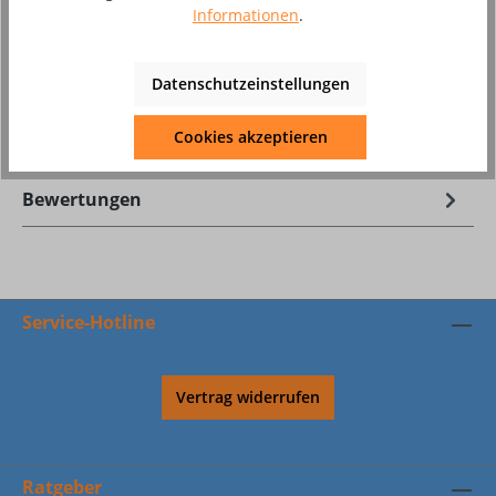
Zum Merkzettel hinzufügen
Informationen
.
Produktnummer:
8002467
Datenschutzeinstellungen
Beschreibung
Cookies akzeptieren
Zubehör Reinigungsgerät Brusher Plus
Bewertungen
Service-Hotline
Vertrag widerrufen
Ratgeber