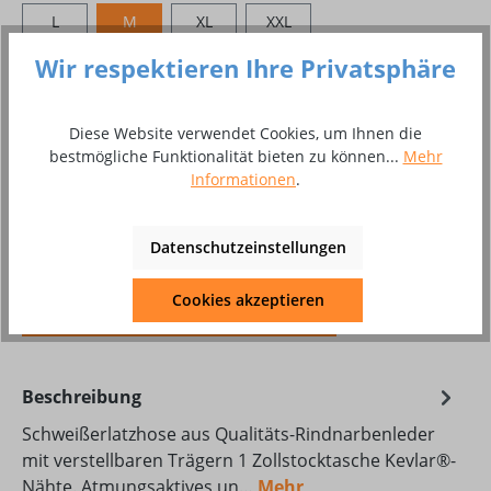
L
M
XL
XXL
Wir respektieren Ihre Privatsphäre
Produkt Anzahl: Gib den gewünschten Wer
In den Warenkorb
Diese Website verwendet Cookies, um Ihnen die
Stück
bestmögliche Funktionalität bieten zu können...
Mehr
Informationen
.
Zum Merkzettel hinzufügen
Produktnummer:
10048795
Datenschutzeinstellungen
Produktdatenblatt Download
Cookies akzeptieren
DAT_KON_Bury_Classic_509220.pdf
Beschreibung
Schweißerlatzhose aus Qualitäts-Rindnarbenleder
mit verstellbaren Trägern 1 Zollstocktasche Kevlar®-
Nähte. Atmungsaktives un…
Mehr