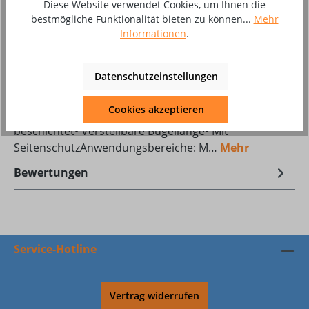
Diese Website verwendet Cookies, um Ihnen die
Zum Merkzettel hinzufügen
bestmögliche Funktionalität bieten zu können...
Mehr
Informationen
.
Produktnummer:
8003927
Datenschutzeinstellungen
Beschreibung
Cookies akzeptieren
Bügelbrille »Capella«Eigenschaften:• Antiscratch-
beschichtet• Verstellbare Bügellänge• Mit
SeitenschutzAnwendungsbereiche: M…
Mehr
Bewertungen
Service-Hotline
Vertrag widerrufen